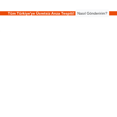
Tüm Türkiye'ye Ücretsiz Arıza Tespiti!
Nasıl Gönderirim?
r