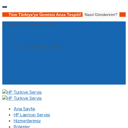
Tüm Türkiye'ye Ücretsiz Arıza Tespiti!
Nasıl Gönderirim?
HP Servis, Garanti Sonrası
(0232) 450 02 02
destek@hpturkiyeservis.com
Pzt - Cts 09.00 - 19.30
Ana Sayfa
HP Laptop Servisi
Hizmetlerimiz
Bölgeler