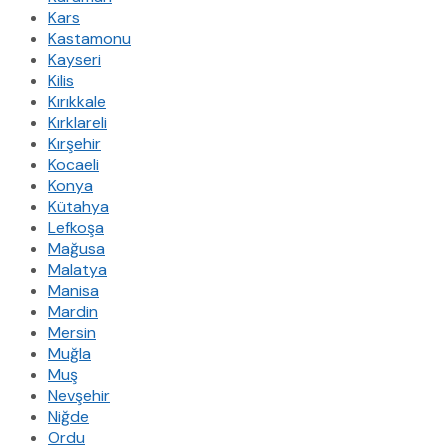
Kars
Kastamonu
Kayseri
Kilis
Kırıkkale
Kırklareli
Kırşehir
Kocaeli
Konya
Kütahya
Lefkoşa
Mağusa
Malatya
Manisa
Mardin
Mersin
Muğla
Muş
Nevşehir
Niğde
Ordu