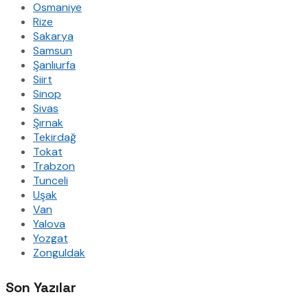
Osmaniye
Rize
Sakarya
Samsun
Şanlıurfa
Siirt
Sinop
Sivas
Şırnak
Tekirdağ
Tokat
Trabzon
Tunceli
Uşak
Van
Yalova
Yozgat
Zonguldak
Son Yazılar