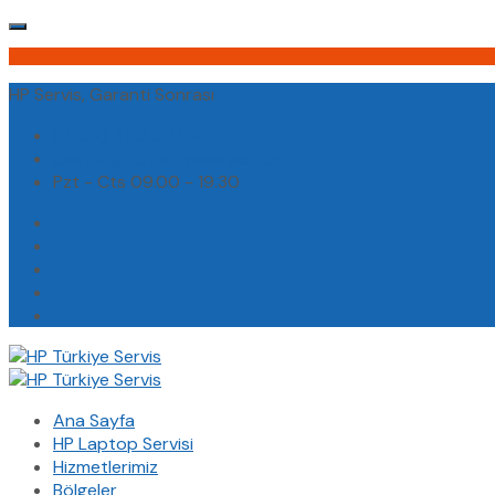
HP Servis, Garanti Sonrası
(0232) 450 02 02
destek@hpturkiyeservis.com
Pzt - Cts 09.00 - 19.30
Ana Sayfa
HP Laptop Servisi
Hizmetlerimiz
Bölgeler