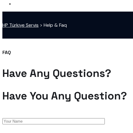
HP Türkiye Servis
>
Help & Faq
FAQ
Have Any Questions?
Have You Any Question?