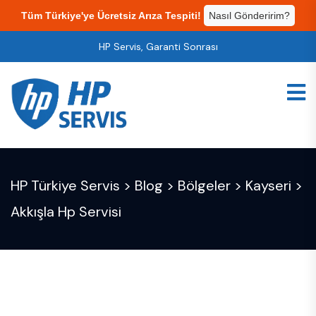
Tüm Türkiye'ye Ücretsiz Arıza Tespiti!
Nasıl Gönderirim?
HP Servis, Garanti Sonrası
HP Türkiye Servis
>
Blog
>
Bölgeler
>
Kayseri
>
Akkışla Hp Servisi