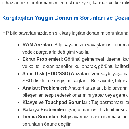
cihazlarınızın performansını en üst düzeye çıkarmak ve kesintis
Karşılaşılan Yaygın Donanım Sorunları ve Çözü
HP bilgisayarlarınızda en sık karşılaşılan donanım sorunlarına
RAM Arızaları:
Bilgisayarınızın yavaşlaması, donması
yedek parçalarla değişimi yapılır.
Ekran Problemleri:
Görüntü gelmemesi, titreme, kara
ve kaliteli ekran panelleri kullanarak, görüntü kalit
Sabit Disk (HDD/SSD) Arızaları:
Veri kaybı yaşamada
SSD diskler ile değişimi sağlanır. Bu sayede, bilgisaya
Anakart Problemleri:
Anakart arızaları, bilgisayarı
bileşenleri tespit ederek onarımını yapar veya gerekli
Klavye ve Touchpad Sorunları:
Tuş basmaması, tak
Batarya Problemleri:
Şarj olmaması, hızlı bitmesi ve
Isınma Sorunları:
Bilgisayarınızın aşırı ısınması, 
sorunların önüne geçilir.