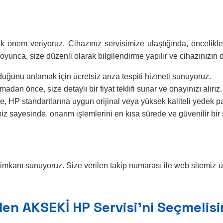
em veriyoruz. Cihazınız servisimize ulaştığında, öncelikle detay
yunca, size düzenli olarak bilgilendirme yapılır ve cihazınızın 
uğunu anlamak için ücretsiz arıza tespiti hizmeti sunuyoruz.
an önce, size detaylı bir fiyat teklifi sunar ve onayınızı alırız.
, HP standartlarına uygun orijinal veya yüksek kaliteli yedek par
z sayesinde, onarım işlemlerini en kısa sürede ve güvenilir bir
ip imkanı sunuyoruz. Size verilen takip numarası ile web sitemiz
en AKSEKİ HP Servisi’ni Seçmelisi