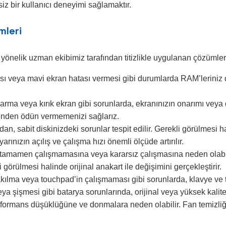
iz bir kullanıcı deneyimi sağlamaktır.
mleri
 yönelik uzman ekibimiz tarafından titizlikle uygulanan çözümler
 veya mavi ekran hatası vermesi gibi durumlarda RAM’leriniz deta
rma veya kırık ekran gibi sorunlarda, ekranınızın onarımı veya 
esinden ödün vermemenizi sağlarız.
n, sabit diskinizdeki sorunlar tespit edilir. Gerekli görülmesi ha
rınızın açılış ve çalışma hızı önemli ölçüde artırılır.
n tamamen çalışmamasına veya kararsız çalışmasına neden olabil
 görülmesi halinde orijinal anakart ile değişimini gerçekleştirir.
ılma veya touchpad’in çalışmaması gibi sorunlarda, klavye ve t
ya şişmesi gibi batarya sorunlarında, orijinal veya yüksek kalitel
performans düşüklüğüne ve donmalara neden olabilir. Fan temizli