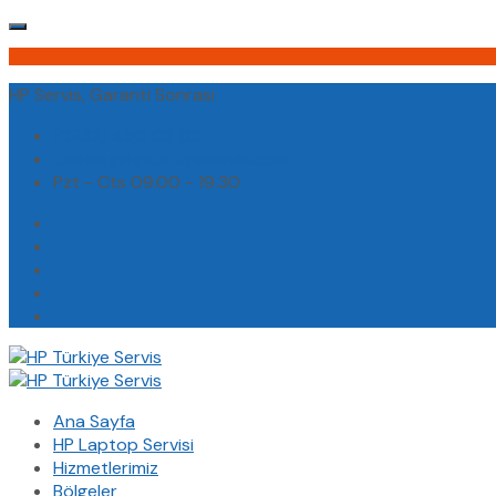
HP Servis, Garanti Sonrası
(0232) 450 02 02
destek@hpturkiyeservis.com
Pzt - Cts 09.00 - 19.30
Ana Sayfa
HP Laptop Servisi
Hizmetlerimiz
Bölgeler