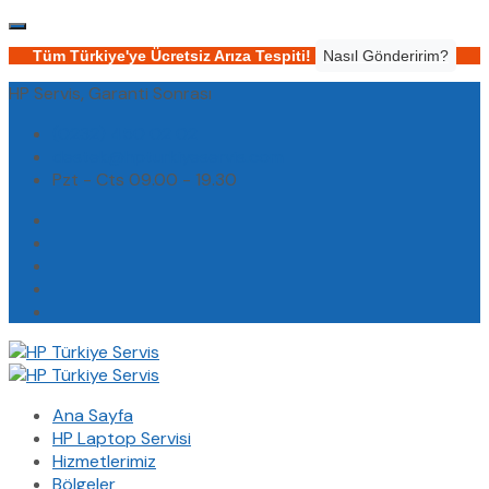
Tüm Türkiye'ye Ücretsiz Arıza Tespiti!
Nasıl Gönderirim?
HP Servis, Garanti Sonrası
(0232) 450 02 02
destek@hpturkiyeservis.com
Pzt - Cts 09.00 - 19.30
Ana Sayfa
HP Laptop Servisi
Hizmetlerimiz
Bölgeler