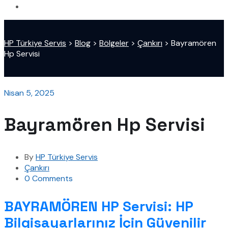
HP Türkiye Servis
>
Blog
>
Bölgeler
>
Çankırı
>
Bayramören
Hp Servisi
Nisan 5, 2025
Bayramören Hp Servisi
By
HP Türkiye Servis
Çankırı
0 Comments
BAYRAMÖREN HP Servisi: HP
Bilgisayarlarınız İçin Güvenilir