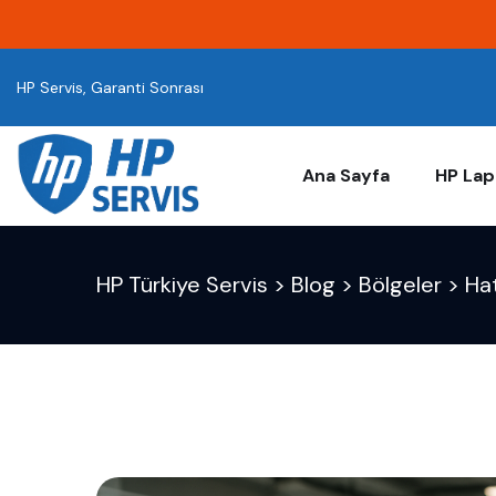
HP Servis, Garanti Sonrası
Ana Sayfa
HP Lap
HP Türkiye Servis
>
Blog
>
Bölgeler
>
Ha