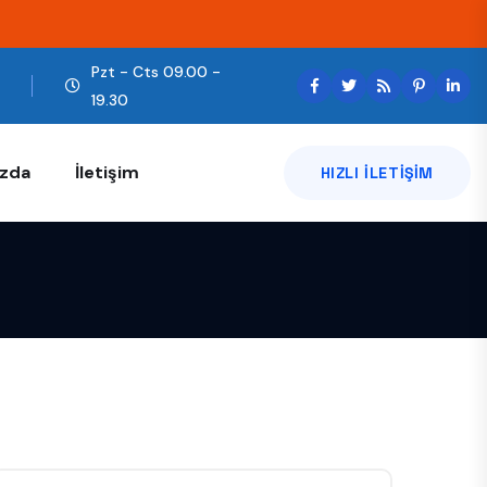
Pzt - Cts 09.00 -
m
19.30
ızda
İletişim
HIZLI ILETIŞIM