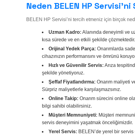
Neden BELEN HP Servisi’ni 
BELEN HP Servisi’ni tercih etmeniz için birçok ne
Uzman Kadro:
Alanında deneyimli ve uz
kısa sürede ve en etkili şekilde çözmektedir
Orijinal Yedek Parça:
Onarımlarda sadec
cihazınızın performansını ve ömrünü koruyo
Hızlı ve Güvenilir Servis:
Arıza tespitind
şekilde yönetiyoruz.
Şeffaf Fiyatlandırma:
Onarım maliyeti ve
Sürpriz maliyetlerle karşılaşmazsınız.
Online Takip:
Onarım sürecini online ola
bilgi sahibi olabilirsiniz.
Müşteri Memnuniyeti:
Müşteri memnuniye
servis deneyimini yaşatmak önceliğimizdir.
Yerel Servis:
BELEN’de yerel bir servis 