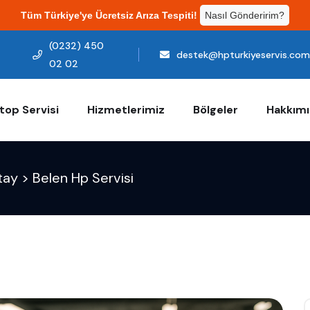
Tüm Türkiye'ye Ücretsiz Arıza Tespiti!
Nasıl Gönderirim?
(0232) 450
destek@hpturkiyeservis.co
02 02
top Servisi
Hizmetlerimiz
Bölgeler
Hakkım
tay
>
Belen Hp Servisi