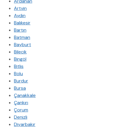
Ardahan
Artvin
Aydın
Balıkesir
Bartın
Batman
Bayburt
Bilecik
Bingöl
Bitlis
Bolu
Burdur
Bursa
Çanakkale
Çankırı
Çorum
Denizli
Diyarbakır