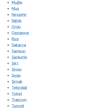
Muğla
Muş
Nevşehir
Niğde
Ordu
Osmaniye
Rize
Sakarya
Samsun
Şanlıurfa
Siirt
Sinop
Sivas
Şırnak
Tekirdağ
Tokat
Trabzon
Tunceli