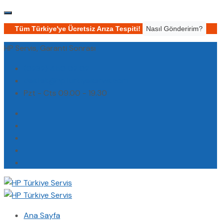
Tüm Türkiye'ye Ücretsiz Arıza Tespiti!
Nasıl Gönderirim?
HP Servis, Garanti Sonrası
(0232) 450 02 02
destek@hpturkiyeservis.com
Pzt - Cts 09.00 - 19.30
Ana Sayfa