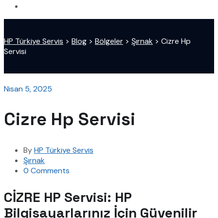
HP Türkiye Servis
>
Blog
>
Bölgeler
>
Şırnak
>
Cizre Hp
Servisi
Nisan 5, 2025
Cizre Hp Servisi
By
HP Türkiye Servis
Şırnak
0 Comments
CİZRE HP Servisi: HP
Bilgisayarlarınız İçin Güvenilir