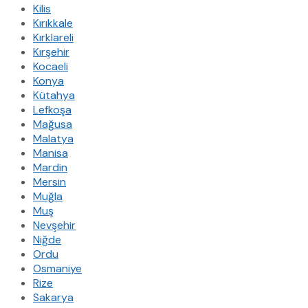
Kilis
Kırıkkale
Kırklareli
Kırşehir
Kocaeli
Konya
Kütahya
Lefkoşa
Mağusa
Malatya
Manisa
Mardin
Mersin
Muğla
Muş
Nevşehir
Niğde
Ordu
Osmaniye
Rize
Sakarya