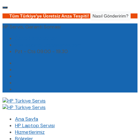
Tüm Türkiye'ye Ücretsiz Arıza Tespiti!
Nasıl Gönderirim?
HP Servis, Garanti Sonrası
(0232) 450 02 02
destek@hpturkiyeservis.com
Pzt - Cts 09.00 - 19.30
Ana Sayfa
HP Laptop Servisi
Hizmetlerimiz
Bölgeler