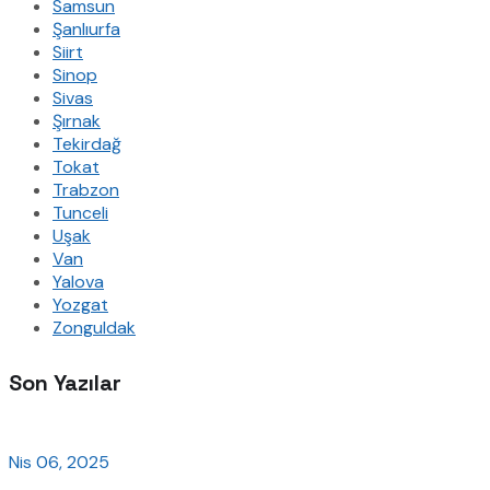
Samsun
Şanlıurfa
Siirt
Sinop
Sivas
Şırnak
Tekirdağ
Tokat
Trabzon
Tunceli
Uşak
Van
Yalova
Yozgat
Zonguldak
Son Yazılar
Nis 06, 2025