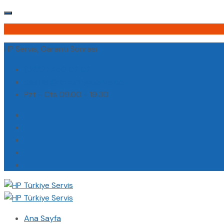
HP Servis, Garanti Sonrası
(0232) 450 02 02
destek@hpturkiyeservis.com
Pzt - Cts 09.00 - 19.30
Ana Sayfa