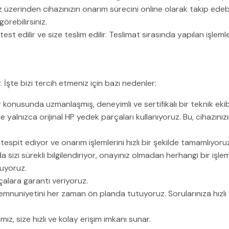
zerinden cihazınızın onarım sürecini online olarak takip edebi
rebilirsiniz.
 edilir ve size teslim edilir. Teslimat sırasında yapılan işlemler
. İşte bizi tercih etmeniz için bazı nedenler:
 konusunda uzmanlaşmış, deneyimli ve sertifikalı bir teknik ekib
 yalnızca orijinal HP yedek parçaları kullanıyoruz. Bu, cihazın
tespit ediyor ve onarım işlemlerini hızlı bir şekilde tamamlıyoru
 sizi sürekli bilgilendiriyor, onayınız olmadan herhangi bir işl
nuyoruz.
çalara garanti veriyoruz.
nuniyetini her zaman ön planda tutuyoruz. Sorularınıza hızlı ve
, size hızlı ve kolay erişim imkanı sunar.