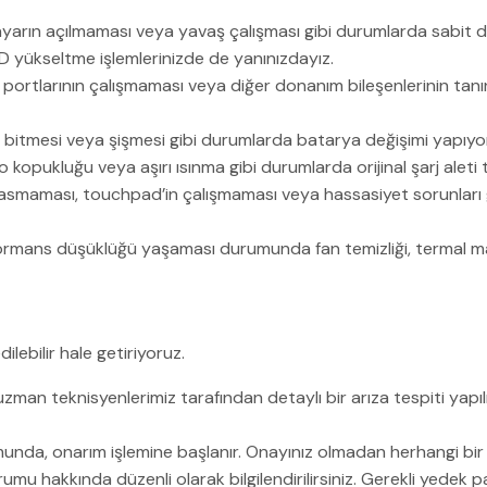
sayarın açılmaması veya yavaş çalışması gibi durumlarda sabit di
SSD yükseltme işlemlerinizde de yanınızdayız.
B portlarının çalışmaması veya diğer donanım bileşenlerinin ta
 bitmesi veya şişmesi gibi durumlarda batarya değişimi yapıyo
 kopukluğu veya aşırı ısınma gibi durumlarda orijinal şarj aleti
asmaması, touchpad’in çalışmaması veya hassasiyet sorunları
erformans düşüklüğü yaşaması durumunda fan temizliği, termal 
ilebilir hale getiriyoruz.
uzman teknisyenlerimiz tarafından detaylı bir arıza tespiti yapılı
nda, onarım işlemine başlanır. Onayınız olmadan herhangi bir 
u hakkında düzenli olarak bilgilendirilirsiniz. Gerekli yedek parça