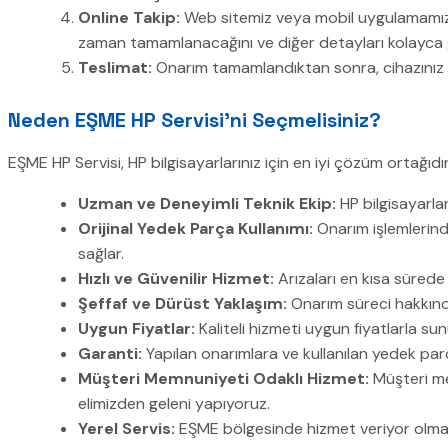
Online Takip:
Web sitemiz veya mobil uygulamamız ü
zaman tamamlanacağını ve diğer detayları kolayca gö
Teslimat:
Onarım tamamlandıktan sonra, cihazınız test
Neden EŞME HP Servisi’ni Seçmelisiniz?
EŞME HP Servisi, HP bilgisayarlarınız için en iyi çözüm ortağıdır
Uzman ve Deneyimli Teknik Ekip:
HP bilgisayarlar
Orijinal Yedek Parça Kullanımı:
Onarım işlemlerinde
sağlar.
Hızlı ve Güvenilir Hizmet:
Arızaları en kısa sürede 
Şeffaf ve Dürüst Yaklaşım:
Onarım süreci hakkında
Uygun Fiyatlar:
Kaliteli hizmeti uygun fiyatlarla su
Garanti:
Yapılan onarımlara ve kullanılan yedek par
Müşteri Memnuniyeti Odaklı Hizmet:
Müşteri mem
elimizden geleni yapıyoruz.
Yerel Servis:
EŞME bölgesinde hizmet veriyor olmamız