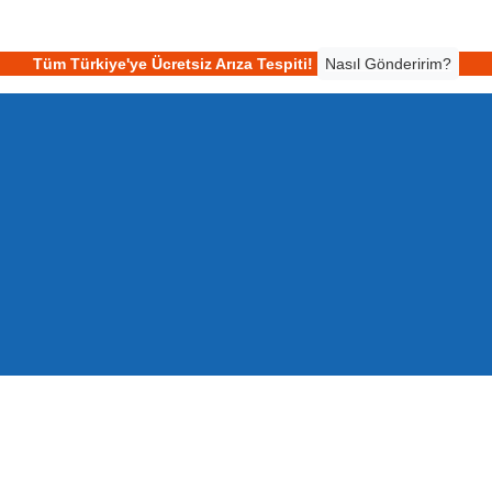
Tüm Türkiye'ye Ücretsiz Arıza Tespiti!
Nasıl Gönderirim?