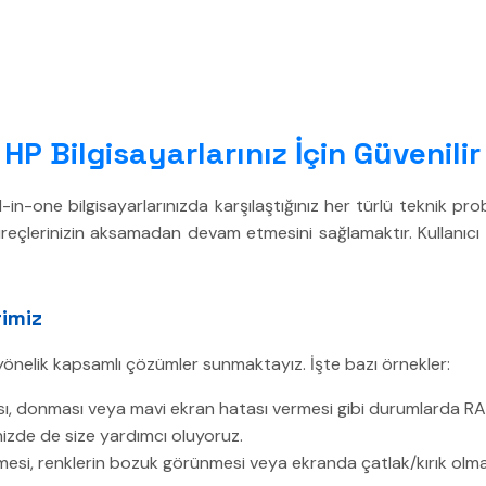
 HP Bilgisayarlarınız İçin Güvenili
-in-one bilgisayarlarınızda karşılaştığınız her türlü teknik pr
reçlerinizin aksamadan devam etmesini sağlamaktır. Kullanıcı 
rimiz
 yönelik kapsamlı çözümler sunmaktayız. İşte bazı örnekler:
ı, donması veya mavi ekran hatası vermesi gibi durumlarda RAM’ler
inizde de size yardımcı oluyoruz.
si, renklerin bozuk görünmesi veya ekranda çatlak/kırık olmas