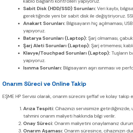
kablo bağlantı kontrolleri yapıyoruz.
Sabit Disk (HDD/SSD) Sorunları:
Veri kaybı, bilgi
gerektiğinde yeni bir sabit disk ile değiştiriyoruz. 
Anakart Sorunları:
Bilgisayarın hiç açılmaması, US
yapıyoruz.
Batarya Sorunları (Laptop):
Şarj olmaması, çabuk
Şarj Aleti Sorunları (Laptop):
Şarj etmemesi, kablo
Klavye/Touchpad Sorunları (Laptop):
Tuşların b
yapıyoruz.
Isınma Sorunları:
Bilgisayarın aşırı ısınması ve p
Onarım Süreci ve Online Takip
EŞME HP Servisi olarak, onarım sürecini şeffaf ve kolay takip ed
Arıza Tespiti:
Cihazınızı servisimize getirdiğinizde, 
tahmini onarım maliyeti hakkında bilgi verilir.
Onay Süreci:
Onarım maliyetini onaylamanız durumu
Onarım Aşaması:
Onarım süresince, cihazınızın durum