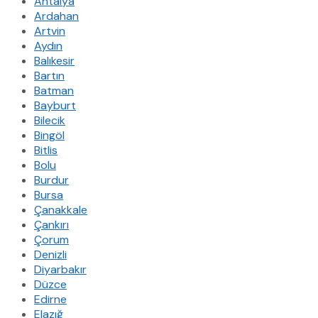
Antalya
Ardahan
Artvin
Aydın
Balıkesir
Bartın
Batman
Bayburt
Bilecik
Bingöl
Bitlis
Bolu
Burdur
Bursa
Çanakkale
Çankırı
Çorum
Denizli
Diyarbakır
Düzce
Edirne
Elazığ