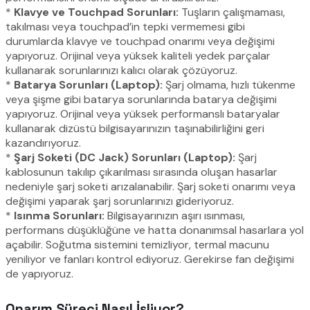
*
Klavye ve Touchpad Sorunları:
Tuşların çalışmaması,
takılması veya touchpad’in tepki vermemesi gibi
durumlarda klavye ve touchpad onarımı veya değişimi
yapıyoruz. Orijinal veya yüksek kaliteli yedek parçalar
kullanarak sorunlarınızı kalıcı olarak çözüyoruz.
*
Batarya Sorunları (Laptop):
Şarj olmama, hızlı tükenme
veya şişme gibi batarya sorunlarında batarya değişimi
yapıyoruz. Orijinal veya yüksek performanslı bataryalar
kullanarak dizüstü bilgisayarınızın taşınabilirliğini geri
kazandırıyoruz.
*
Şarj Soketi (DC Jack) Sorunları (Laptop):
Şarj
kablosunun takılıp çıkarılması sırasında oluşan hasarlar
nedeniyle şarj soketi arızalanabilir. Şarj soketi onarımı veya
değişimi yaparak şarj sorunlarınızı gideriyoruz.
*
Isınma Sorunları:
Bilgisayarınızın aşırı ısınması,
performans düşüklüğüne ve hatta donanımsal hasarlara yol
açabilir. Soğutma sistemini temizliyor, termal macunu
yeniliyor ve fanları kontrol ediyoruz. Gerekirse fan değişimi
de yapıyoruz.
Onarım Süreci Nasıl İşliyor?