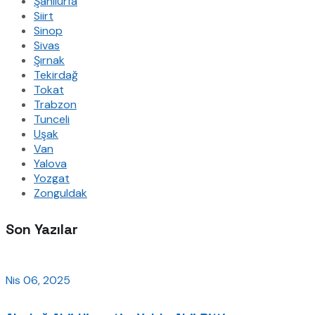
Şanlıurfa
Siirt
Sinop
Sivas
Şırnak
Tekirdağ
Tokat
Trabzon
Tunceli
Uşak
Van
Yalova
Yozgat
Zonguldak
Son Yazılar
Nis 06, 2025