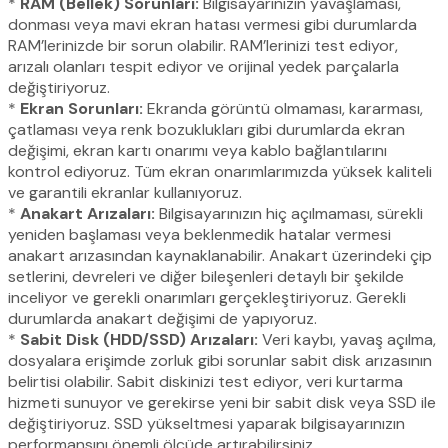
*
RAM (Bellek) Sorunları:
Bilgisayarınızın yavaşlaması,
donması veya mavi ekran hatası vermesi gibi durumlarda
RAM’lerinizde bir sorun olabilir. RAM’lerinizi test ediyor,
arızalı olanları tespit ediyor ve orijinal yedek parçalarla
değiştiriyoruz.
*
Ekran Sorunları:
Ekranda görüntü olmaması, kararması,
çatlaması veya renk bozuklukları gibi durumlarda ekran
değişimi, ekran kartı onarımı veya kablo bağlantılarını
kontrol ediyoruz. Tüm ekran onarımlarımızda yüksek kaliteli
ve garantili ekranlar kullanıyoruz.
*
Anakart Arızaları:
Bilgisayarınızın hiç açılmaması, sürekli
yeniden başlaması veya beklenmedik hatalar vermesi
anakart arızasından kaynaklanabilir. Anakart üzerindeki çip
setlerini, devreleri ve diğer bileşenleri detaylı bir şekilde
inceliyor ve gerekli onarımları gerçekleştiriyoruz. Gerekli
durumlarda anakart değişimi de yapıyoruz.
*
Sabit Disk (HDD/SSD) Arızaları:
Veri kaybı, yavaş açılma,
dosyalara erişimde zorluk gibi sorunlar sabit disk arızasının
belirtisi olabilir. Sabit diskinizi test ediyor, veri kurtarma
hizmeti sunuyor ve gerekirse yeni bir sabit disk veya SSD ile
değiştiriyoruz. SSD yükseltmesi yaparak bilgisayarınızın
performansını önemli ölçüde artırabilirsiniz.