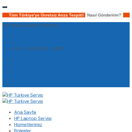
Tüm Türkiye'ye Ücretsiz Arıza Tespiti!
Nasıl Gönderirim?
HP Servis, Garanti Sonrası
(0232) 450 02 02
destek@hpturkiyeservis.com
Pzt - Cts 09.00 - 19.30
Ana Sayfa
HP Laptop Servisi
Hizmetlerimiz
Bölgeler