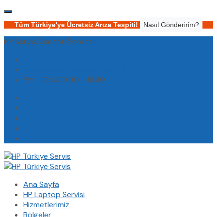
Tüm Türkiye'ye Ücretsiz Arıza Tespiti!
Nasıl Gönderirim?
HP Servis, Garanti Sonrası
(0232) 450 02 02
destek@hpturkiyeservis.com
Pzt - Cts 09.00 - 19.30
Ana Sayfa
HP Laptop Servisi
Hizmetlerimiz
Bölgeler