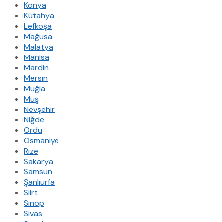
Konya
Kütahya
Lefkoşa
Mağusa
Malatya
Manisa
Mardin
Mersin
Muğla
Muş
Nevşehir
Niğde
Ordu
Osmaniye
Rize
Sakarya
Samsun
Şanlıurfa
Siirt
Sinop
Sivas