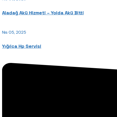
Aladağ Akü Hizmeti – Yolda Akü Bitti
Nis 05, 2025
Yığılca Hp Servisi