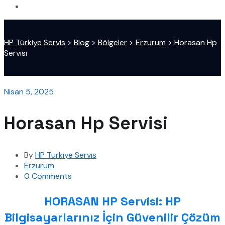
HP Türkiye Servis
>
Blog
>
Bölgeler
>
Erzurum
>
Horasan Hp
Servisi
Nisan 5, 2025
Horasan Hp Servisi
By
HP Türkiye Servis
Erzurum
0 Comments
HORASAN HP Servisi: HP
Bilgisayarlarınız İçin Güvenilir Çözüm