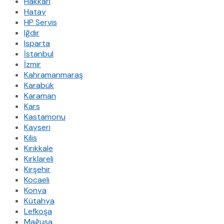
Hakkari
Hatay
HP Servis
Iğdır
Isparta
İstanbul
İzmir
Kahramanmaraş
Karabük
Karaman
Kars
Kastamonu
Kayseri
Kilis
Kırıkkale
Kırklareli
Kırşehir
Kocaeli
Konya
Kütahya
Lefkoşa
Mağusa