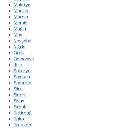
Malatya
Manisa
Mardin
Mersin
Muğla
Muş
Nevşehir
Niğde
Ordu
Osmaniye
Rize
Sakarya
Samsun
Şanlıurfa
Siirt
Sinop
Sivas
Şırnak
Tekirdağ
Tokat
Trabzon