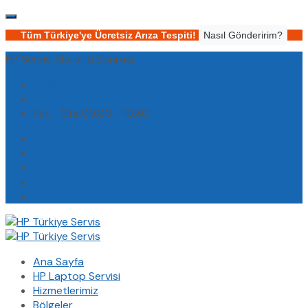
Tüm Türkiye'ye Ücretsiz Arıza Tespiti!
Nasıl Gönderirim?
HP Servis, Garanti Sonrası
(0232) 450 02 02
destek@hpturkiyeservis.com
Pzt - Cts 09.00 - 19.30
Ana Sayfa
HP Laptop Servisi
Hizmetlerimiz
Bölgeler