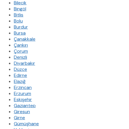
Bilecik
Bingöl
Bitlis
Bolu
Burdur
Bursa
Çanakkale
Çankırı
Çorum
Denizli
Diyarbakır
Düzce
Edirne
Elazığ
Erzincan
Erzurum
Eskişehir
Gaziantep
Giresun
Girne
Gümüşhane