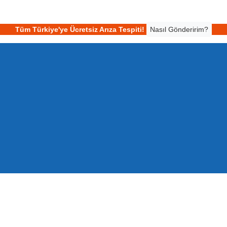
Tüm Türkiye'ye Ücretsiz Arıza Tespiti!
Nasıl Gönderirim?