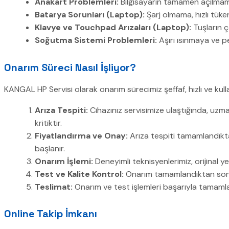
Anakart Problemleri:
Bilgisayarın tamamen açılmam
Batarya Sorunları (Laptop):
Şarj olmama, hızlı tüke
Klavye ve Touchpad Arızaları (Laptop):
Tuşların ç
Soğutma Sistemi Problemleri:
Aşırı ısınmaya ve p
Onarım Süreci Nasıl İşliyor?
KANGAL HP Servisi olarak onarım sürecimiz şeffaf, hızlı ve kull
Arıza Tespiti:
Cihazınız servisimize ulaştığında, uzma
kritiktir.
Fiyatlandırma ve Onay:
Arıza tespiti tamamlandıktan
başlanır.
Onarım İşlemi:
Deneyimli teknisyenlerimiz, orijinal ye
Test ve Kalite Kontrol:
Onarım tamamlandıktan sonra, 
Teslimat:
Onarım ve test işlemleri başarıyla tamamland
Online Takip İmkanı