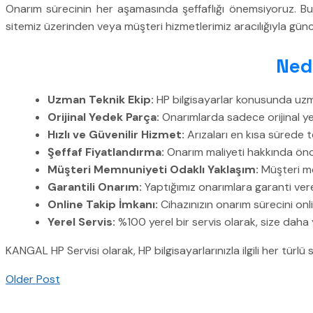
Onarım sürecinin her aşamasında şeffaflığı önemsiyoruz. Bu n
sitemiz üzerinden veya müşteri hizmetlerimiz aracılığıyla günc
Ned
Uzman Teknik Ekip:
HP bilgisayarlar konusunda uzman
Orijinal Yedek Parça:
Onarımlarda sadece orijinal ye
Hızlı ve Güvenilir Hizmet:
Arızaları en kısa sürede t
Şeffaf Fiyatlandırma:
Onarım maliyeti hakkında önce
Müşteri Memnuniyeti Odaklı Yaklaşım:
Müşteri me
Garantili Onarım:
Yaptığımız onarımlara garanti vere
Online Takip İmkanı:
Cihazınızın onarım sürecini onli
Yerel Servis:
%100 yerel bir servis olarak, size daha
KANGAL HP Servisi olarak, HP bilgisayarlarınızla ilgili her t
Older Post