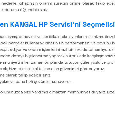
edenle, cihazınızın onarım sürecini online olarak takip edebi
el durumu öğrenebilirsiniz.
en KANGAL HP Servisi’ni Seçmelisi
laşmış, deneyimli ve sertifikalı teknisyenlerimizle hizmetinizd
dek parçalar kullanarak cihazınızın performansını ve ömrünü k
espit ediyor ve onarım işlemlerini hızlı bir şekilde tamamlıyoruz.
den detaylı bilgilendirme yaparak sürprizlerle karşılaşmanızı 
mnuniyetini her zaman ön planda tutuyor, güler yüzlü ve pro
rek, hizmetimizin kalitesine olan güvenimizi gösteriyoruz.
ne olarak takip edebilirsiniz.
 yakın ve daha hızlı çözümler sunuyoruz.
ürlü sorununuzda size yardımcı olmaktan memnuniyet duyarız. Biz