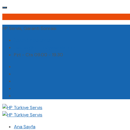
HP Servis, Garanti Sonrası
(0232) 450 02 02
destek@hpturkiyeservis.com
Pzt - Cts 09.00 - 19.30
Ana Sayfa