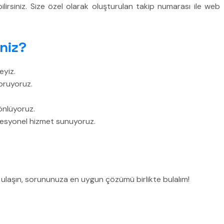
lirsiniz. Size özel olarak oluşturulan takip numarası ile web
niz?
eyiz.
oruyoruz.
önlüyoruz.
fesyonel hizmet sunuyoruz.
e ulaşın, sorununuza en uygun çözümü birlikte bulalım!