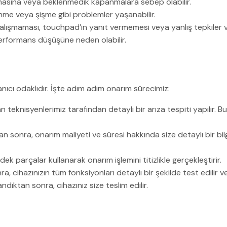
asına veya beklenmedik kapanmalara sebep olabilir.
nme veya şişme gibi problemler yaşanabilir.
alışmaması, touchpad’in yanıt vermemesi veya yanlış tepkiler ve
erformans düşüşüne neden olabilir.
anıcı odaklıdır. İşte adım adım onarım sürecimiz:
n teknisyenlerimiz tarafından detaylı bir arıza tespiti yapılır. 
 sonra, onarım maliyeti ve süresi hakkında size detaylı bir bilg
dek parçalar kullanarak onarım işlemini titizlikle gerçekleştirir.
cihazınızın tüm fonksiyonları detaylı bir şekilde test edilir ve 
ıktan sonra, cihazınız size teslim edilir.