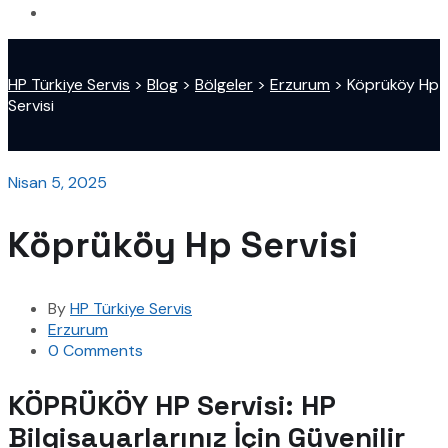
HP Türkiye Servis
>
Blog
>
Bölgeler
>
Erzurum
>
Köprüköy Hp
Servisi
Nisan 5, 2025
Köprüköy Hp Servisi
By
HP Türkiye Servis
Erzurum
0 Comments
KÖPRÜKÖY HP Servisi: HP
Bilgisayarlarınız İçin Güvenilir