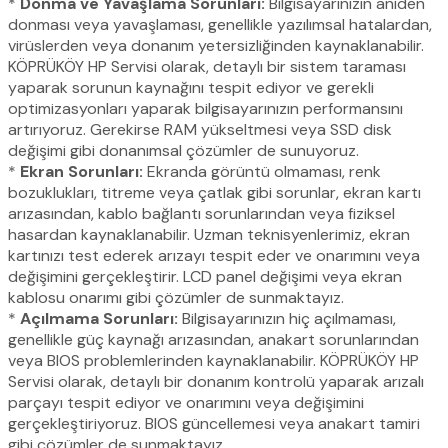
*
Donma ve Yavaşlama Sorunları:
Bilgisayarınızın aniden
donması veya yavaşlaması, genellikle yazılımsal hatalardan,
virüslerden veya donanım yetersizliğinden kaynaklanabilir.
KÖPRÜKÖY HP Servisi olarak, detaylı bir sistem taraması
yaparak sorunun kaynağını tespit ediyor ve gerekli
optimizasyonları yaparak bilgisayarınızın performansını
artırıyoruz. Gerekirse RAM yükseltmesi veya SSD disk
değişimi gibi donanımsal çözümler de sunuyoruz.
*
Ekran Sorunları:
Ekranda görüntü olmaması, renk
bozuklukları, titreme veya çatlak gibi sorunlar, ekran kartı
arızasından, kablo bağlantı sorunlarından veya fiziksel
hasardan kaynaklanabilir. Uzman teknisyenlerimiz, ekran
kartınızı test ederek arızayı tespit eder ve onarımını veya
değişimini gerçekleştirir. LCD panel değişimi veya ekran
kablosu onarımı gibi çözümler de sunmaktayız.
*
Açılmama Sorunları:
Bilgisayarınızın hiç açılmaması,
genellikle güç kaynağı arızasından, anakart sorunlarından
veya BIOS problemlerinden kaynaklanabilir. KÖPRÜKÖY HP
Servisi olarak, detaylı bir donanım kontrolü yaparak arızalı
parçayı tespit ediyor ve onarımını veya değişimini
gerçekleştiriyoruz. BIOS güncellemesi veya anakart tamiri
gibi çözümler de sunmaktayız.