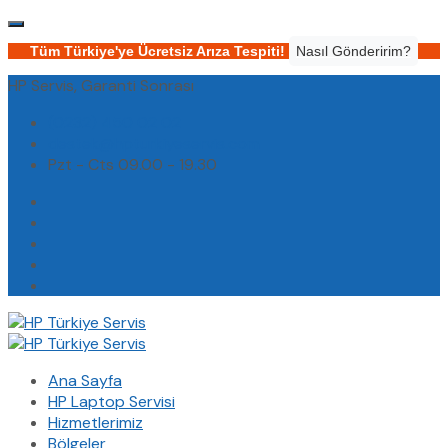
Tüm Türkiye'ye Ücretsiz Arıza Tespiti!
Nasıl Gönderirim?
HP Servis, Garanti Sonrası
(0232) 450 02 02
destek@hpturkiyeservis.com
Pzt - Cts 09.00 - 19.30
Ana Sayfa
HP Laptop Servisi
Hizmetlerimiz
Bölgeler