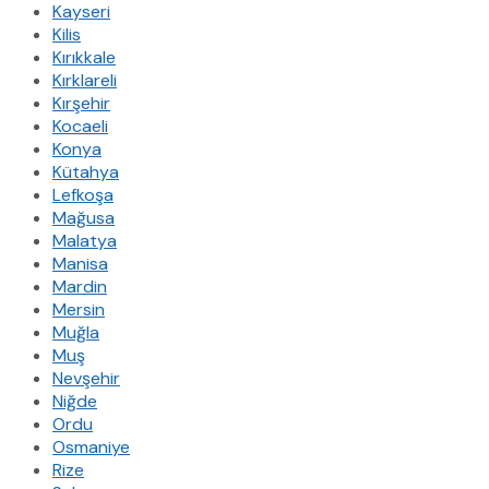
Kayseri
Kilis
Kırıkkale
Kırklareli
Kırşehir
Kocaeli
Konya
Kütahya
Lefkoşa
Mağusa
Malatya
Manisa
Mardin
Mersin
Muğla
Muş
Nevşehir
Niğde
Ordu
Osmaniye
Rize