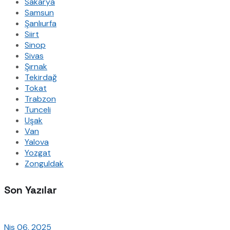
Sakarya
Samsun
Şanlıurfa
Siirt
Sinop
Sivas
Şırnak
Tekirdağ
Tokat
Trabzon
Tunceli
Uşak
Van
Yalova
Yozgat
Zonguldak
Son Yazılar
Nis 06, 2025