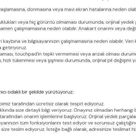
yavaşlamasına, donmasına veya mavi ekran hatalarına neden olabi
uklukları veya hiç görüntü olmaması durumunda, orijinal yedek 
amamen çalışmamasına neden olabilir. Anakart onarımı veya değişim
eri kaybına ve bilgisayarınızın çalışmamasına neden olabilir. Veri
a getiriyoruz.
şmaması, touchpad’in tepki vermemesi veya arızalı olması duru
ı, hızlı tükenmesi veya şişmesi durumunda, orijinal pil değişimi y
ıcı odaklı bir şekilde yürütüyoruz:
ibimiz tarafından ücretsiz olarak tespit ediyoruz.
akkında size detaylı bilgi veriyoruz. Onayınız olmadan herhangi 
arafından onarım işlemlerine başlıyoruz. Orijinal yedek parçalar
arınızın tüm fonksiyonlarını test ediyor ve sorunsuz çalıştığı
size teslim ediyoruz. İsteğe bağlı olarak, adresinize teslimat 