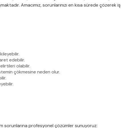
ışmaktadır. Amacımız, sorunlarınızı en kısa sürede çözerek iş
ileyebilir.
ret edebilir.
tileri olabilir.
istemin çökmesine neden olur.
lir.
ebilir.
anım sorunlarına profesyonel çözümler sunuyoruz: