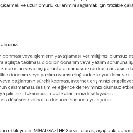
çıkarmak ve uzun ömürlü kullanımını sağlamak için titizlikle çal
ilirsiniz:
n donması veya işlemlerin yavaşlaması, verimliliğinizi olumsuz etk
a açılışta takılması, ciddi bir donanım veya yazılım sorununa işa
sorunları veya hiç görüntü olmaması, ekran kartı arızasının belir
llikle donanım veya yazılım uyumsuzluğundan kaynaklanır ve s
 bağlantının sürekli kopması, internet erişiminizi engelleyebi
nun çalışmaması, iletişim ve eğlence deneyiminizi olumsuz etkiley
pilin hızlı tükenmesi, mobil kullanımınızı kısıtlayabilir.
rmans düşüşüne ve hatta donanım hasarına yol açabilir.
udan etkileyebilir. MİHALGAZİ HP Servisi olarak, aşağıdaki don