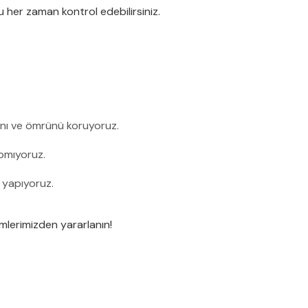
u her zaman kontrol edebilirsiniz.
ını ve ömrünü koruyoruz.
apmıyoruz.
i yapıyoruz.
ümlerimizden yararlanın!