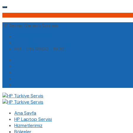
HP Servis, Garanti Sonrası
(0232) 450 02 02
destek@hpturkiyeservis.com
Pzt - Cts 09.00 - 19.30
Ana Sayfa
HP Laptop Servisi
Hizmetlerimiz
Bölgeler