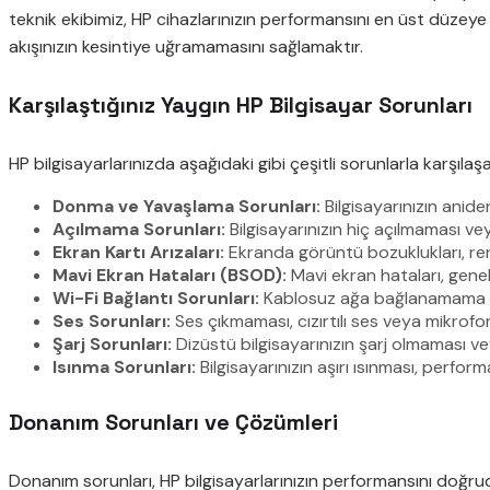
teknik ekibimiz, HP cihazlarınızın performansını en üst düzeye 
akışınızın kesintiye uğramamasını sağlamaktır.
Karşılaştığınız Yaygın HP Bilgisayar Sorunları
HP bilgisayarlarınızda aşağıdaki gibi çeşitli sorunlarla karşılaşab
Donma ve Yavaşlama Sorunları:
Bilgisayarınızın anide
Açılmama Sorunları:
Bilgisayarınızın hiç açılmaması vey
Ekran Kartı Arızaları:
Ekranda görüntü bozuklukları, renk 
Mavi Ekran Hataları (BSOD):
Mavi ekran hataları, gene
Wi-Fi Bağlantı Sorunları:
Kablosuz ağa bağlanamama veya
Ses Sorunları:
Ses çıkmaması, cızırtılı ses veya mikrofo
Şarj Sorunları:
Dizüstü bilgisayarınızın şarj olmaması veya 
Isınma Sorunları:
Bilgisayarınızın aşırı ısınması, perfo
Donanım Sorunları ve Çözümleri
Donanım sorunları, HP bilgisayarlarınızın performansını doğr