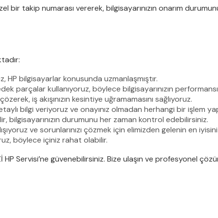
 özel bir takip numarası vererek, bilgisayarınızın onarım durumun
tadır:
iz, HP bilgisayarlar konusunda uzmanlaşmıştır.
dek parçalar kullanıyoruz, böylece bilgisayarınızın performans
çözerek, iş akışınızın kesintiye uğramamasını sağlıyoruz.
taylı bilgi veriyoruz ve onayınız olmadan herhangi bir işlem y
ir, bilgisayarınızın durumunu her zaman kontrol edebilirsiniz.
ıyoruz ve sorunlarınızı çözmek için elimizden gelenin en iyisin
z, böylece içiniz rahat olabilir.
AZİ HP Servisi’ne güvenebilirsiniz. Bize ulaşın ve profesyonel çöz