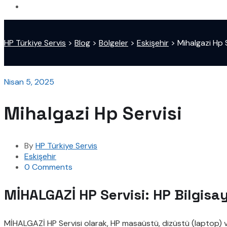
HP Türkiye Servis
>
Blog
>
Bölgeler
>
Eskişehir
>
Mihalgazi Hp S
Nisan 5, 2025
Mihalgazi Hp Servisi
By
HP Türkiye Servis
Eskişehir
0 Comments
MİHALGAZİ HP Servisi: HP Bilgisay
MİHALGAZİ HP Servisi olarak, HP masaüstü, dizüstü (laptop) ve 