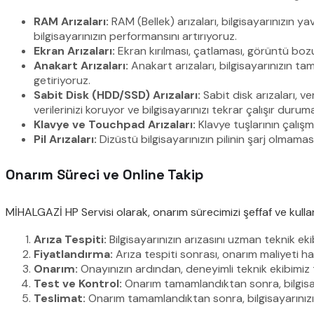
RAM Arızaları:
RAM (Bellek) arızaları, bilgisayarınızın 
bilgisayarınızın performansını artırıyoruz.
Ekran Arızaları:
Ekran kırılması, çatlaması, görüntü boz
Anakart Arızaları:
Anakart arızaları, bilgisayarınızın t
getiriyoruz.
Sabit Disk (HDD/SSD) Arızaları:
Sabit disk arızaları, v
verilerinizi koruyor ve bilgisayarınızı tekrar çalışır durum
Klavye ve Touchpad Arızaları:
Klavye tuşlarının çalı
Pil Arızaları:
Dizüstü bilgisayarınızın pilinin şarj olmamas
Onarım Süreci ve Online Takip
MİHALGAZİ HP Servisi olarak, onarım sürecimizi şeffaf ve kullan
Arıza Tespiti:
Bilgisayarınızın arızasını uzman teknik ek
Fiyatlandırma:
Arıza tespiti sonrası, onarım maliyeti h
Onarım:
Onayınızın ardından, deneyimli teknik ekibimiz t
Test ve Kontrol:
Onarım tamamlandıktan sonra, bilgisay
Teslimat:
Onarım tamamlandıktan sonra, bilgisayarınızı 