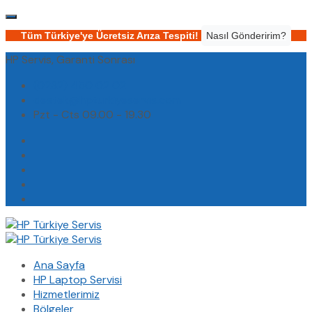
Tüm Türkiye'ye Ücretsiz Arıza Tespiti!
Nasıl Gönderirim?
HP Servis, Garanti Sonrası
(0232) 450 02 02
destek@hpturkiyeservis.com
Pzt - Cts 09.00 - 19.30
Ana Sayfa
HP Laptop Servisi
Hizmetlerimiz
Bölgeler