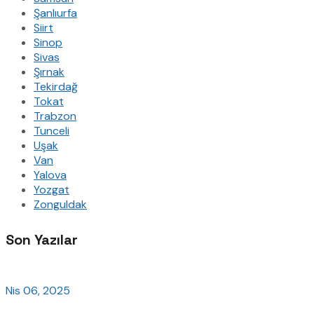
Şanlıurfa
Siirt
Sinop
Sivas
Şırnak
Tekirdağ
Tokat
Trabzon
Tunceli
Uşak
Van
Yalova
Yozgat
Zonguldak
Son Yazılar
Nis 06, 2025