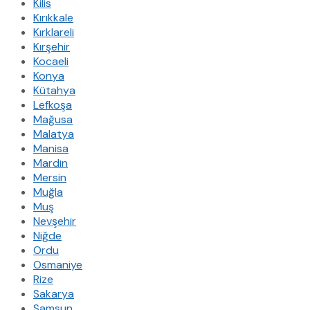
Kilis
Kırıkkale
Kırklareli
Kırşehir
Kocaeli
Konya
Kütahya
Lefkoşa
Mağusa
Malatya
Manisa
Mardin
Mersin
Muğla
Muş
Nevşehir
Niğde
Ordu
Osmaniye
Rize
Sakarya
Samsun