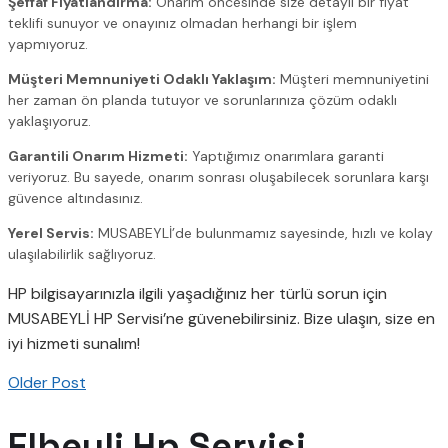
Şeffaf Fiyatlandırma:
Onarım öncesinde size detaylı bir fiyat
teklifi sunuyor ve onayınız olmadan herhangi bir işlem
yapmıyoruz.
Müşteri Memnuniyeti Odaklı Yaklaşım:
Müşteri memnuniyetini
her zaman ön planda tutuyor ve sorunlarınıza çözüm odaklı
yaklaşıyoruz.
Garantili Onarım Hizmeti:
Yaptığımız onarımlara garanti
veriyoruz. Bu sayede, onarım sonrası oluşabilecek sorunlara karşı
güvence altındasınız.
Yerel Servis:
MUSABEYLİ’de bulunmamız sayesinde, hızlı ve kolay
ulaşılabilirlik sağlıyoruz.
HP bilgisayarınızla ilgili yaşadığınız her türlü sorun için
MUSABEYLİ HP Servisi’ne güvenebilirsiniz. Bize ulaşın, size en
iyi hizmeti sunalım!
Older Post
Elbeyli Hp Servisi