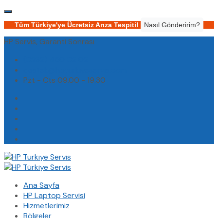
Tüm Türkiye'ye Ücretsiz Arıza Tespiti!
Nasıl Gönderirim?
HP Servis, Garanti Sonrası
(0232) 450 02 02
destek@hpturkiyeservis.com
Pzt - Cts 09.00 - 19.30
Ana Sayfa
HP Laptop Servisi
Hizmetlerimiz
Bölgeler