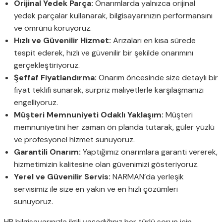
Orijinal Yedek Parça:
Onarımlarda yalnızca orijinal
yedek parçalar kullanarak, bilgisayarınızın performansını
ve ömrünü koruyoruz.
Hızlı ve Güvenilir Hizmet:
Arızaları en kısa sürede
tespit ederek, hızlı ve güvenilir bir şekilde onarımını
gerçekleştiriyoruz.
Şeffaf Fiyatlandırma:
Onarım öncesinde size detaylı bir
fiyat teklifi sunarak, sürpriz maliyetlerle karşılaşmanızı
engelliyoruz.
Müşteri Memnuniyeti Odaklı Yaklaşım:
Müşteri
memnuniyetini her zaman ön planda tutarak, güler yüzlü
ve profesyonel hizmet sunuyoruz.
Garantili Onarım:
Yaptığımız onarımlara garanti vererek,
hizmetimizin kalitesine olan güvenimizi gösteriyoruz.
Yerel ve Güvenilir Servis:
NARMAN’da yerleşik
servisimiz ile size en yakın ve en hızlı çözümleri
sunuyoruz.
HP bilgisayarınızla ilgili yaşadığınız her türlü sorun için