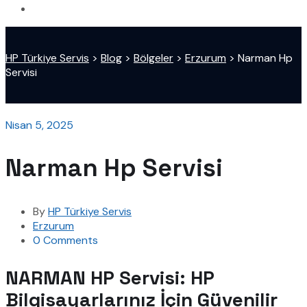
HP Türkiye Servis
>
Blog
>
Bölgeler
>
Erzurum
>
Narman Hp
Servisi
Nisan 5, 2025
Narman Hp Servisi
By
HP Türkiye Servis
Erzurum
0 Comments
NARMAN HP Servisi: HP
Bilgisayarlarınız İçin Güvenilir