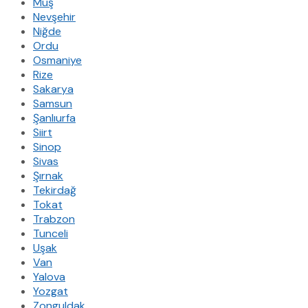
Muş
Nevşehir
Niğde
Ordu
Osmaniye
Rize
Sakarya
Samsun
Şanlıurfa
Siirt
Sinop
Sivas
Şırnak
Tekirdağ
Tokat
Trabzon
Tunceli
Uşak
Van
Yalova
Yozgat
Zonguldak