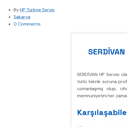
By
HP Türkiye Servis
Sakarya
0 Comments
SERDİVAN H
SERDİVAN HP Servisi olar
türlü teknik soruna pro
uzmanlaşmış olup, ciha
memnuniyetini her zaman 
Karşılaşabil