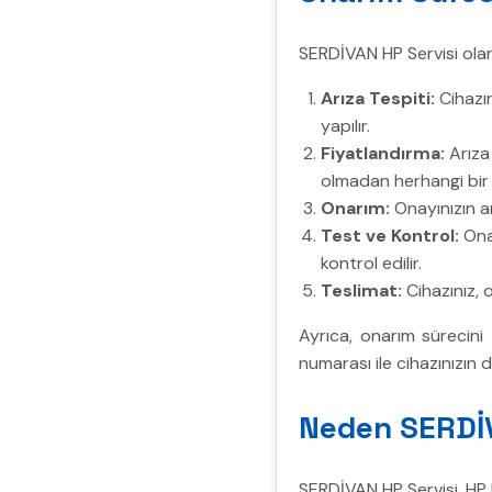
SERDİVAN HP Servisi olara
Arıza Tespiti:
Cihazın
yapılır.
Fiyatlandırma:
Arıza 
olmadan herhangi bir 
Onarım:
Onayınızın ar
Test ve Kontrol:
Onar
kontrol edilir.
Teslimat:
Cihazınız, o
Ayrıca, onarım sürecini
numarası ile cihazınızın 
Neden SERDİV
SERDİVAN HP Servisi, HP b