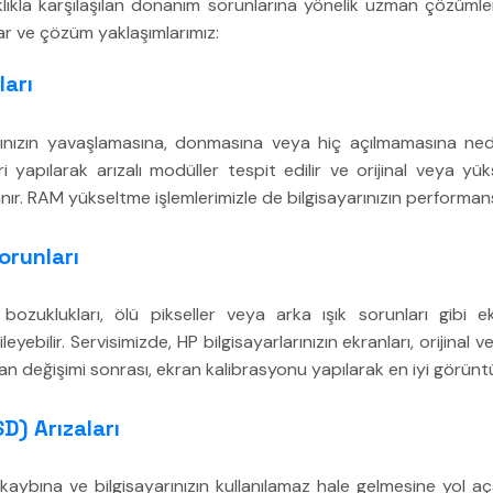
ıklıkla karşılaşılan donanım sorunlarına yönelik uzman çözümler
lar ve çözüm yaklaşımlarımız:
ları
arınızın yavaşlamasına, donmasına veya hiç açılmamasına neden
ri yapılarak arızalı modüller tespit edilir ve orijinal veya y
nır. RAM yükseltme işlemlerimizle de bilgisayarınızın performansın
orunları
 bozuklukları, ölü pikseller veya arka ışık sorunları gibi ekr
leyebilir. Servisimizde, HP bilgisayarlarınızın ekranları, orijinal 
kran değişimi sonrası, ekran kalibrasyonu yapılarak en iyi görüntü
D) Arızaları
i kaybına ve bilgisayarınızın kullanılamaz hale gelmesine yol aça