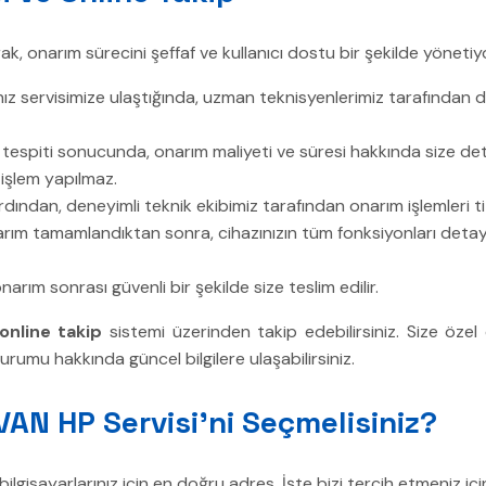
k, onarım sürecini şeffaf ve kullanıcı dostu bir şekilde yönetiy
ız servisimize ulaştığında, uzman teknisyenlerimiz tarafından de
tespiti sonucunda, onarım maliyeti ve süresi hakkında size detayl
işlem yapılmaz.
dından, deneyimli teknik ekibimiz tarafından onarım işlemleri titiz
ım tamamlandıktan sonra, cihazınızın tüm fonksiyonları detaylı
narım sonrası güvenli bir şekilde size teslim edilir.
online takip
sistemi üzerinden takip edebilirsiniz. Size özel
durumu hakkında güncel bilgilere ulaşabilirsiniz.
AN HP Servisi’ni Seçmelisiniz?
ilgisayarlarınız için en doğru adres. İşte bizi tercih etmeniz iç