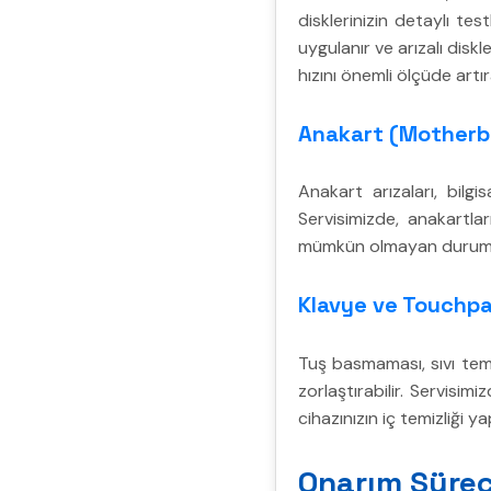
disklerinizin detaylı tes
uygulanır ve arızalı diskl
hızını önemli ölçüde artıra
Anakart (Motherbo
Anakart arızaları, bilg
Servisimizde, anakartlar
mümkün olmayan durumlard
Klavye ve Touchpa
Tuş basmaması, sıvı tema
zorlaştırabilir. Servisi
cihazınızın iç temizliği ya
Onarım Sürec