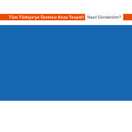
Tüm Türkiye'ye Ücretsiz Arıza Tespiti!
Nasıl Gönderirim?