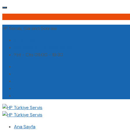
HP Servis, Garanti Sonrası
(0232) 450 02 02
destek@hpturkiyeservis.com
Pzt - Cts 09.00 - 19.30
Ana Sayfa