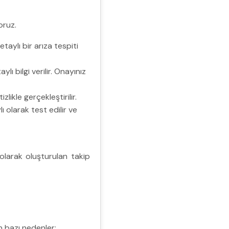
oruz.
taylı bir arıza tespiti
ı bilgi verilir. Onayınız
likle gerçekleştirilir.
 olarak test edilir ve
 olarak oluşturulan takip
in bazı nedenler: