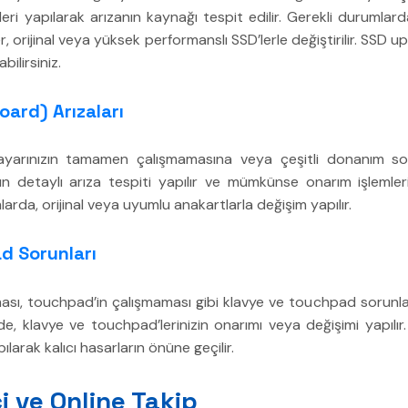
tleri yapılarak arızanın kaynağı tespit edilir. Gerekli durumlar
er, orijinal veya yüksek performanslı SSD’lerle değiştirilir. SSD upg
bilirsiniz.
ard) Arızaları
isayarınızın tamamen çalışmamasına veya çeşitli donanım sor
ın detaylı arıza tespiti yapılır ve mümkünse onarım işlemleri 
a, orijinal veya uyumlu anakartlarla değişim yapılır.
d Sorunları
sı, touchpad’in çalışmaması gibi klavye ve touchpad sorunları,
mizde, klavye ve touchpad’lerinizin onarımı veya değişimi yapılı
pılarak kalıcı hasarların önüne geçilir.
i ve Online Takip