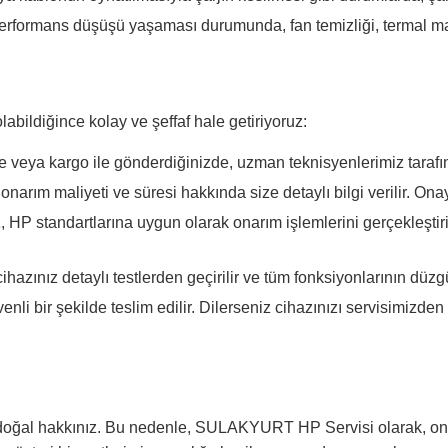
 performans düşüşü yaşaması durumunda, fan temizliği, termal m
bildiğince kolay ve şeffaf hale getiriyoruz:
 veya kargo ile gönderdiğinizde, uzman teknisyenlerimiz tarafında
onarım maliyeti ve süresi hakkında size detaylı bilgi verilir. Ona
 HP standartlarına uygun olarak onarım işlemlerini gerçekleştirir
azınız detaylı testlerden geçirilir ve tüm fonksiyonlarının düzg
i bir şekilde teslim edilir. Dilerseniz cihazınızı servisimizden t
 doğal hakkınız. Bu nedenle, SULAKYURT HP Servisi olarak, ona