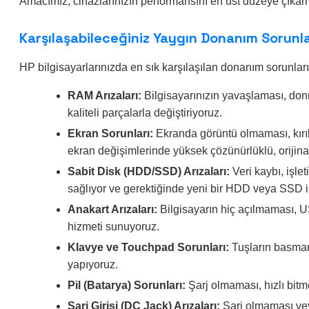
Amacımız, cihazlarınızın performansını en üst düzeye çıkarm
Karşılaşabileceğiniz Yaygın Donanım Sorunl
HP bilgisayarlarınızda en sık karşılaşılan donanım sorunla
RAM Arızaları:
Bilgisayarınızın yavaşlaması, don
kaliteli parçalarla değiştiriyoruz.
Ekran Sorunları:
Ekranda görüntü olmaması, kırık
ekran değişimlerinde yüksek çözünürlüklü, orijina
Sabit Disk (HDD/SSD) Arızaları:
Veri kaybı, işle
sağlıyor ve gerektiğinde yeni bir HDD veya SSD il
Anakart Arızaları:
Bilgisayarın hiç açılmaması, U
hizmeti sunuyoruz.
Klavye ve Touchpad Sorunları:
Tuşların basmam
yapıyoruz.
Pil (Batarya) Sorunları:
Şarj olmaması, hızlı bitme
Şarj Girişi (DC Jack) Arızaları:
Şarj olmaması veya