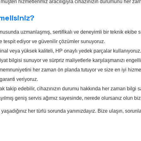
müşteri hizmetlerimiz aracılığıyla cihazınızın durumunu her zama
elisiniz?
nusunda uzmanlaşmış, sertifikalı ve deneyimli bir teknik ekibe s
e tespit ediyor ve güvenilir çözümler sunuyoruz.
inal veya yüksek kaliteli, HP onaylı yedek parçalar kullanıyoruz
at bilgisi sunuyor ve sürpriz maliyetlerle karşılaşmanızı engell
memnuniyetini her zaman ön planda tutuyor ve size en iyi hizmet
garanti veriyoruz.
k takip edebilir, cihazınızın durumu hakkında her zaman bilgi sah
ış geniş servis ağımız sayesinde, nerede olursanız olun bize 
yaşadığınız her türlü sorunda yanınızdayız. Bize ulaşın, sorunl