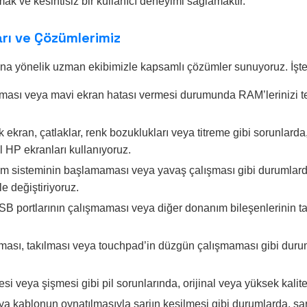
ak ve kesintisiz bir kullanıcı deneyimi sağlamaktır.
arı ve Çözümlerimiz
rına yönelik uzman ekibimizle kapsamlı çözümler sunuyoruz. İşte
ması veya mavi ekran hatası vermesi durumunda RAM’lerinizi test
 ekran, çatlaklar, renk bozuklukları veya titreme gibi sorunlar
l HP ekranları kullanıyoruz.
tim sisteminin başlamaması veya yavaş çalışması gibi durumlarda, 
e değiştiriyoruz.
SB portlarının çalışmaması veya diğer donanım bileşenlerinin 
ası, takılması veya touchpad’in düzgün çalışmaması gibi durum
si veya şişmesi gibi pil sorunlarında, orijinal veya yüksek kalit
 kablonun oynatılmasıyla şarjın kesilmesi gibi durumlarda, şarj