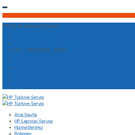
HP Servis, Garanti Sonrası
(0232) 450 02 02
destek@hpturkiyeservis.com
Pzt - Cts 09.00 - 19.30
Ana Sayfa
HP Laptop Servisi
Hizmetlerimiz
Bölgeler