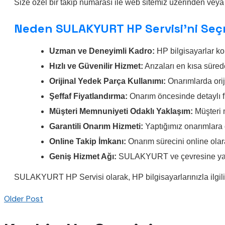
Size özel bir takip numarası ile web sitemiz üzerinden veya 
Neden SULAKYURT HP Servisi’ni Seçm
Uzman ve Deneyimli Kadro:
HP bilgisayarlar ko
Hızlı ve Güvenilir Hizmet:
Arızaları en kısa süred
Orijinal Yedek Parça Kullanımı:
Onarımlarda orij
Şeffaf Fiyatlandırma:
Onarım öncesinde detaylı fiy
Müşteri Memnuniyeti Odaklı Yaklaşım:
Müşteri 
Garantili Onarım Hizmeti:
Yaptığımız onarımlara 
Online Takip İmkanı:
Onarım sürecini online olara
Geniş Hizmet Ağı:
SULAKYURT ve çevresine yayılm
SULAKYURT HP Servisi olarak, HP bilgisayarlarınızla ilgili 
Older Post