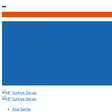
HP Servis, Garanti Sonrası
(0232) 450 02 02
destek@hpturkiyeservis.com
Pzt - Cts 09.00 - 19.30
Ana Sayfa