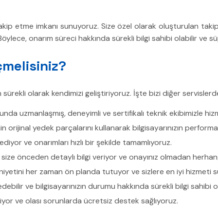
takip etme imkanı sunuyoruz. Size özel olarak oluşturulan tak
ylece, onarım süreci hakkında sürekli bilgi sahibi olabilir ve süp
melisiniz?
 sürekli olarak kendimizi geliştiriyoruz. İşte bizi diğer servislerd
nda uzmanlaşmış, deneyimli ve sertifikalı teknik ekibimizle hiz
 orijinal yedek parçalarını kullanarak bilgisayarınızın perform
ediyor ve onarımları hızlı bir şekilde tamamlıyoruz.
size önceden detaylı bilgi veriyor ve onayınız olmadan herhang
etini her zaman ön planda tutuyor ve sizlere en iyi hizmeti su
ebilir ve bilgisayarınızın durumu hakkında sürekli bilgi sahibi ola
iyor ve olası sorunlarda ücretsiz destek sağlıyoruz.