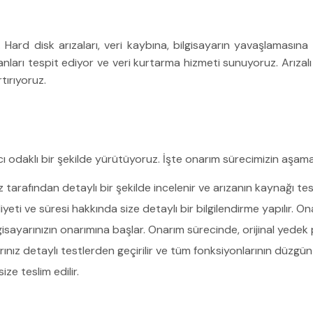
r. Hard disk arızaları, veri kaybına, bilgisayarın yavaşlaması
lanları tespit ediyor ve veri kurtarma hizmeti sunuyoruz. Arızalı 
tırıyoruz.
cı odaklı bir şekilde yürütüyoruz. İşte onarım sürecimizin aşamal
 tarafından detaylı bir şekilde incelenir ve arızanın kaynağı tesp
yeti ve süresi hakkında size detaylı bir bilgilendirme yapılır. 
ayarınızın onarımına başlar. Onarım sürecinde, orijinal yedek parçal
ız detaylı testlerden geçirilir ve tüm fonksiyonlarının düzgün 
ize teslim edilir.