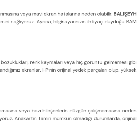
, donmasına veya mavi ekran hatalarına neden olabilir.
BALIŞEYH
şimini sağlıyoruz. Ayrıca, bilgisayarınızın ihtiyaç duyduğu RAM
tü bozuklukları, renk kaymaları veya hiç görüntü gelmemesi gibi
llandığımız ekranlar, HP’nin orijinal yedek parçaları olup, yüksek
lışmamasına veya bazı bileşenlerin düzgün çalışmamasına neden
iyoruz. Anakartın tamiri mümkün olmadığı durumlarda, orijinal