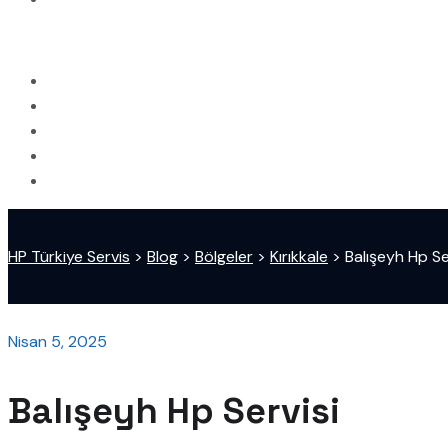
HP Türkiye Servis
>
Blog
>
Bölgeler
>
Kırıkkale
>
Balışeyh Hp Se
Nisan 5, 2025
Balışeyh Hp Servisi