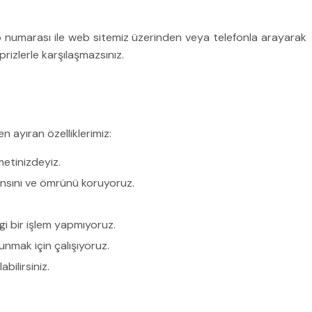
ip numarası ile web sitemiz üzerinden veya telefonla arayarak
rizlerle karşılaşmazsınız.
en ayıran özelliklerimiz:
metinizdeyiz.
ansını ve ömrünü koruyoruz.
i bir işlem yapmıyoruz.
nmak için çalışıyoruz.
bilirsiniz.