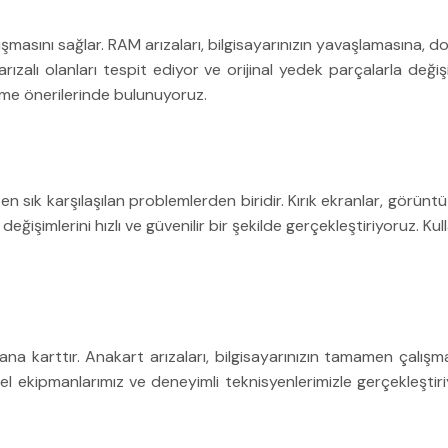
çalışmasını sağlar. RAM arızaları, bilgisayarınızın yavaşlamasına
rızalı olanları tespit ediyor ve orijinal yedek parçalarla deği
tme önerilerinde bulunuyoruz.
 en sık karşılaşılan problemlerden biridir. Kırık ekranlar, görün
değişimlerini hızlı ve güvenilir bir şekilde gerçekleştiriyoruz. Ku
an ana karttır. Anakart arızaları, bilgisayarınızın tamamen ça
el ekipmanlarımız ve deneyimli teknisyenlerimizle gerçekleştir