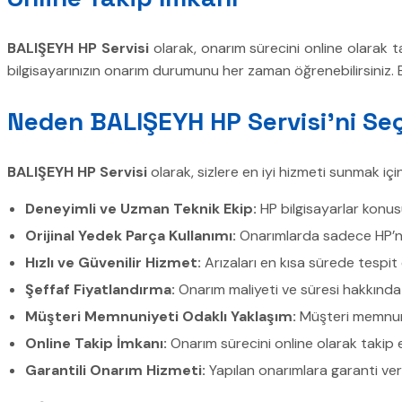
BALIŞEYH HP Servisi
olarak, onarım sürecini online olarak 
bilgisayarınızın onarım durumunu her zaman öğrenebilirsiniz. Bö
Neden BALIŞEYH HP Servisi’ni Seç
BALIŞEYH HP Servisi
olarak, sizlere en iyi hizmeti sunmak için
Deneyimli ve Uzman Teknik Ekip:
HP bilgisayarlar konusu
Orijinal Yedek Parça Kullanımı:
Onarımlarda sadece HP’nin
Hızlı ve Güvenilir Hizmet:
Arızaları en kısa sürede tespit 
Şeffaf Fiyatlandırma:
Onarım maliyeti ve süresi hakkında 
Müşteri Memnuniyeti Odaklı Yaklaşım:
Müşteri memnuniy
Online Takip İmkanı:
Onarım sürecini online olarak takip ed
Garantili Onarım Hizmeti:
Yapılan onarımlara garanti ver