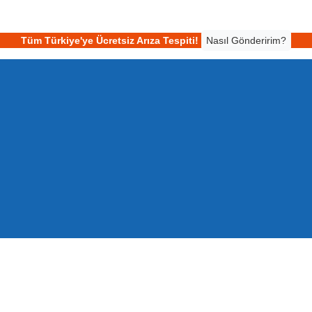
Tüm Türkiye'ye Ücretsiz Arıza Tespiti!
Nasıl Gönderirim?