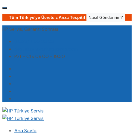
Tüm Türkiye'ye Ücretsiz Arıza Tespiti!
Nasıl Gönderirim?
HP Servis, Garanti Sonrası
(0232) 450 02 02
destek@hpturkiyeservis.com
Pzt - Cts 09.00 - 19.30
Ana Sayfa