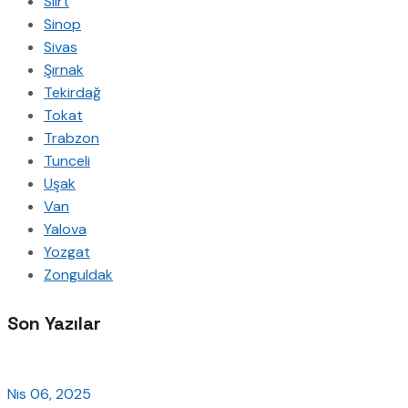
Siirt
Sinop
Sivas
Şırnak
Tekirdağ
Tokat
Trabzon
Tunceli
Uşak
Van
Yalova
Yozgat
Zonguldak
Son Yazılar
Nis 06, 2025