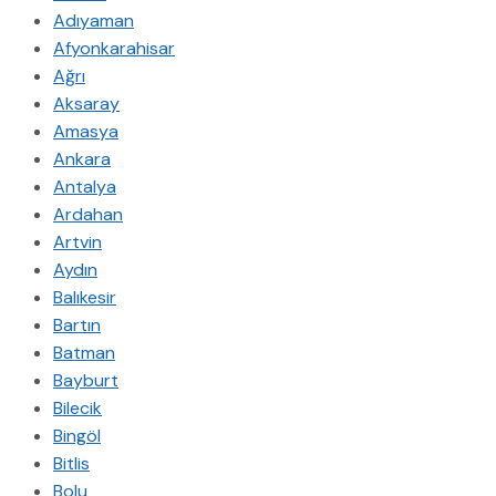
Adıyaman
Afyonkarahisar
Ağrı
Aksaray
Amasya
Ankara
Antalya
Ardahan
Artvin
Aydın
Balıkesir
Bartın
Batman
Bayburt
Bilecik
Bingöl
Bitlis
Bolu