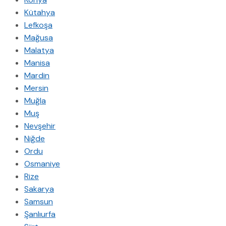
Kütahya
Lefkoşa
Mağusa
Malatya
Manisa
Mardin
Mersin
Muğla
Muş
Nevşehir
Niğde
Ordu
Osmaniye
Rize
Sakarya
Samsun
Şanlıurfa